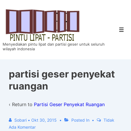
↓
Skip
to
Main
Men
Content
Menyediakan pintu lipat dan partisi geser untuk seluruh
wilayah indonesia
partisi geser penyekat
ruangan
‹ Return to
Partisi Geser Penyekat Ruangan
Sobari
•
Okt 30, 2015
Posted In
Tidak
Ada Komentar