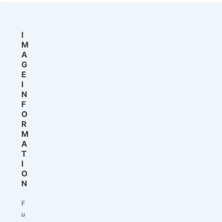
I
M
A
G
E
I
N
F
O
R
M
A
T
I
O
N
F
u