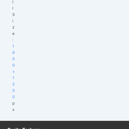
l
l
S
i
z
e
:
1
6
0
0
×
1
2
0
0
p
x