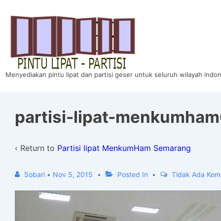
↓
Skip
to
Main
Content
Menyediakan pintu lipat dan partisi geser untuk seluruh wilayah indo
partisi-lipat-menkumha
‹ Return to
Partisi lipat MenkumHam Semarang
Sobari
•
Nov 5, 2015
Posted In
Tidak Ada Kom