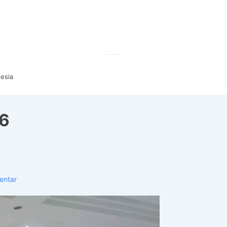
nesia
m6
entar