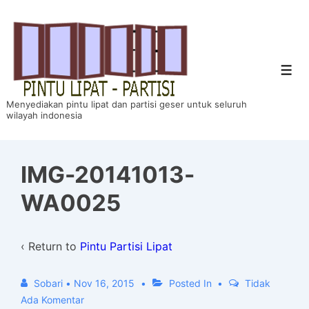
↓
Skip
to
Main
Men
Content
Menyediakan pintu lipat dan partisi geser untuk seluruh
wilayah indonesia
IMG-20141013-
WA0025
‹ Return to
Pintu Partisi Lipat
Sobari
•
Nov 16, 2015
Posted In
Tidak
Ada Komentar